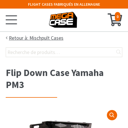
FLIGHT CASES FABRIQUÉS EN ALLEMAGNE
0
Accueil
Retour à: Mischpult Cases
Recherche
Configurateur
pour :
Valises
Flip Down Case Yamaha
Malles
PM3
Cloches
Rack 19″
Cases Claviers