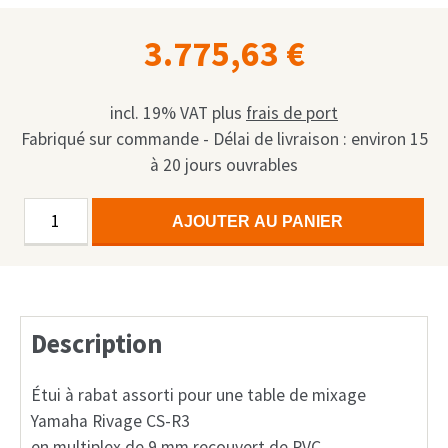
3.775,63
€
incl. 19% VAT
plus
frais de port
Fabriqué sur commande - Délai de livraison : environ 15
à 20 jours ouvrables
quantité
Alternative:
AJOUTER AU PANIER
de
Flip
Down
Case
Description
Yamaha
PM3
Étui à rabat assorti pour une table de mixage
Yamaha Rivage CS-R3
en multiplex de 9 mm recouvert de PVC