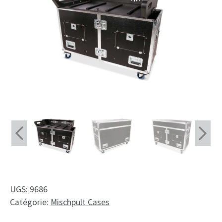
Shop
Fait sur mesure
Mon compte
Facebook
Français
Deutsch
English
Nederlands
UGS:
9686
Catégorie:
Mischpult Cases