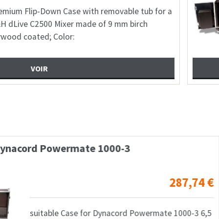
e with removable tub for a
Hea
 made of 9 mm birch
pad
:
mad
00-3
Mixercase Yamaha MG
287,74
€
acord Powermate 1000-3 6,5
Hau