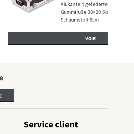
kante 4 gefederte Butterfly-klein 1 Koffergriff
mifüße 38×20 Stahlkugelecken klein
aumstoff 8cm
VOIR
e
E
Service client