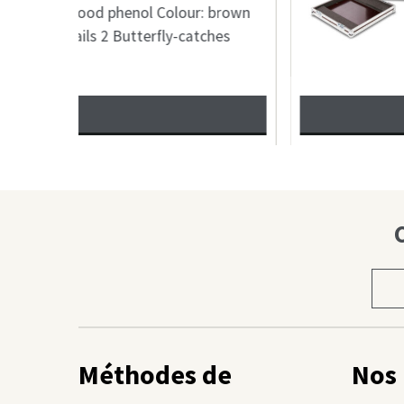
: brown
mm plywood phenol C
ches
Aluminium profile 4 B
VOIR
Chois
une
caté
Méthodes de
Nos 