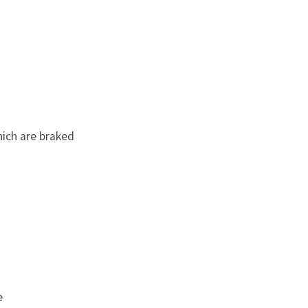
hich are braked
e