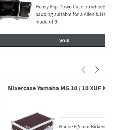
vy Flip-Down Case on wheels with foam
ding suitable for a Allen & Heath SQ-7 / SQ-7+
e of 9
VOIR
 10 / 10 XUF KK
Mixerc
264,18
€
be 6,5 mm Birkenultiplex Phenol 22 x 22mm