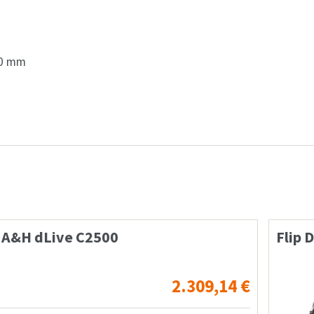
40 mm
…
00
Flip Down Case Allen
2.309,14
€