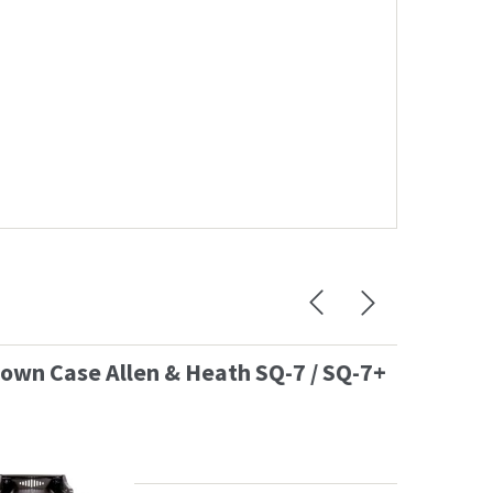
 & Heath SQ-7 / SQ-7+
Flip-D
1.875,14
€