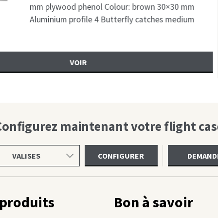
olour: brown 30×30 mm
Alu
utterfly catches medium
Gum
Sch
Configurez maintenant votre flight cas
ir
CONFIGURER
DEMAND
gorie
produits
Bon à savoir