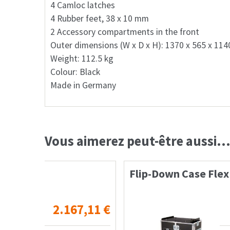
4 Camloc latches
4 Rubber feet, 38 x 10 mm
2 Accessory compartments in the front
Outer dimensions (W x D x H): 1370 x 565 x 11
Weight: 112.5 kg
Colour: Black
Made in Germany
Vous aimerez peut-être aussi
Flip-Down Case Flex A&H dLive C25
67,11
€