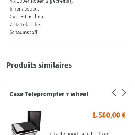
4 x 100er Rollen 2 gebremst,
Innenausbau,
Gurt + Laschen,
2 Haltebleche,
Schaumstoff
Produits similaires
Case Teleprompter + wheel
1.580,00
€
suitable hood case for fixed