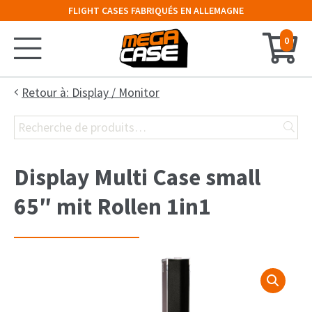
FLIGHT CASES FABRIQUÉS EN ALLEMAGNE
0
Accueil
Retour à: Display / Monitor
Recherche
Configurateur
pour :
Valises
Display Multi Case small
Malles
65″ mit Rollen 1in1
Cloches
Rack 19″
Cases Claviers