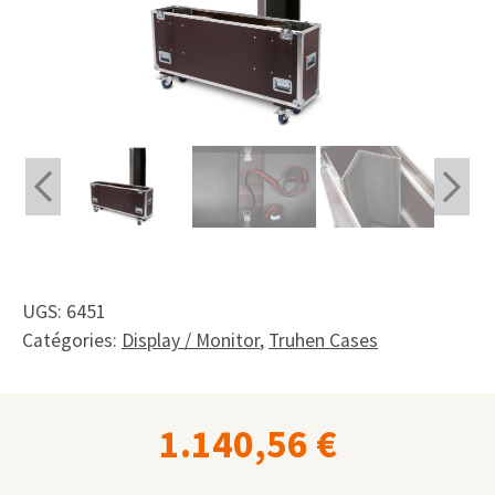
Shop
Fait sur mesure
Mon compte
Facebook
Français
Deutsch
UGS:
6451
English
Catégories:
Display / Monitor
,
Truhen Cases
Nederlands
1.140,56
€