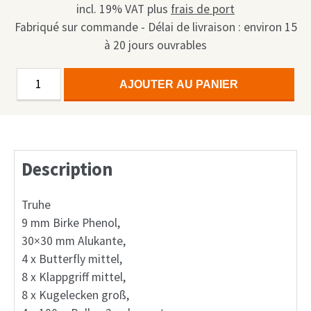
incl. 19% VAT
plus
frais de port
Fabriqué sur commande - Délai de livraison : environ 15
à 20 jours ouvrables
quantité
Alternative:
AJOUTER AU PANIER
de
Display
Multi
Case
Description
small
65"
mit
Truhe
Rollen
9 mm Birke Phenol,
1in1
30×30 mm Alukante,
4 x Butterfly mittel,
8 x Klappgriff mittel,
8 x Kugelecken groß,