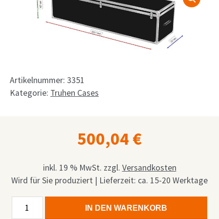
Shop
Anfrage
Mein Konto
Facebook
Artikelnummer:
3351
Kategorie:
Truhen Cases
Deutsch
English
500,04
€
Français
Nederlands
inkl. 19 % MwSt.
zzgl.
Versandkosten
Wird für Sie produziert | Lieferzeit: ca. 15-20 Werktage
Truhenflightcase
Alternative:
IN DEN WARENKORB
180x50x45cm