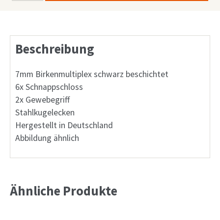
BxTxH
Deckel
abnehmbar
Beschreibung
Menge
7mm Birkenmultiplex schwarz beschichtet
6x Schnappschloss
2x Gewebegriff
Stahlkugelecken
Hergestellt in Deutschland
Abbildung ähnlich
Ähnliche Produkte