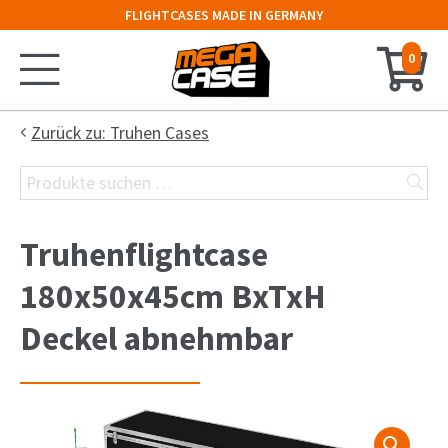
FLIGHTCASES MADE IN GERMANY
0
Startseite
Zurück zu: Truhen Cases
Suchen
Konfigurator
nach:
Koffer
Truhenflightcase
Truhe
180x50x45cm BxTxH
Hauben-Case
Deckel abnehmbar
19″-Rack
Keyboard-Case