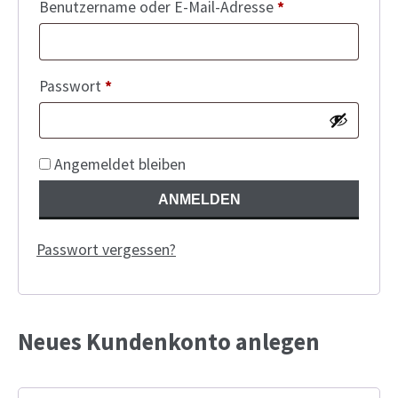
Erforderlich
Benutzername oder E-Mail-Adresse
*
Shop
Anfrage
Erforderlich
Passwort
*
Mein Konto
Facebook
Alternative:
Angemeldet bleiben
Deutsch
ANMELDEN
English
Passwort vergessen?
Français
Nederlands
Neues Kundenkonto anlegen