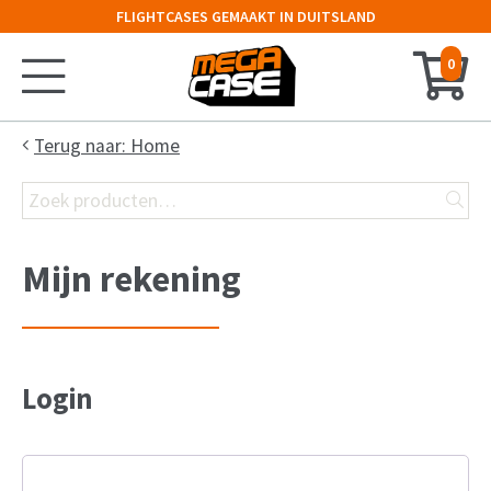
FLIGHTCASES GEMAAKT IN DUITSLAND
0
Home
Terug naar: Home
Zoeken
Configurator
naar:
Koffer
Mijn rekening
Kist
Flight Case
Login
19″ Rack
Keyboard Case