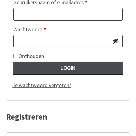
Vereist
Gebruikersnaam of e-mailadres
*
Shop
Maatwerk
Vereist
Wachtwoord
*
Mijn rekening
Facebook
Alternative:
Onthouden
Nederlands
LOGIN
Deutsch
Je wachtwoord vergeten?
English
Français
Registreren