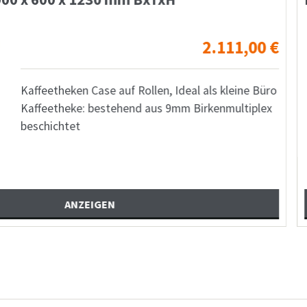
2.111,00
€
ollen, Ideal als kleine Büro
Hau
d aus 9mm Birkenmultiplex
Sch
Kaf
Phe