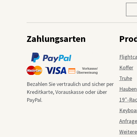
Prod
wähl
Zahlungsarten
Pro
Flightc
Koffer
Truhe
Bezahlen Sie vertraulich und sicher per
Hauben
Kreditkarte, Vorauskasse oder über
19″-Ra
PayPal.
Keyboa
Anfrag
Weitere