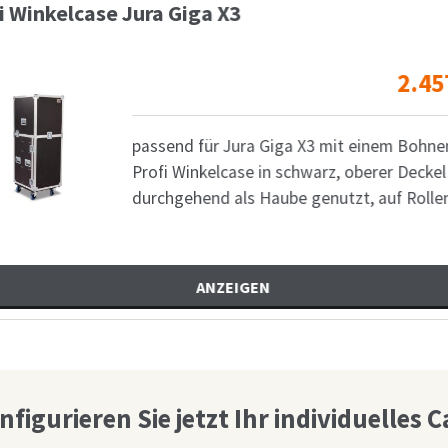
Garderobencase schwa
2.457,35
€
 X3 mit einem Bohnentank
Sin
hwarz, oberer Deckel
nac
 genutzt, auf Rollen
var
nfigurieren Sie jetzt Ihr individuelles C