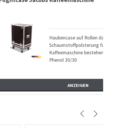
471,72
€
bencase auf Rollen davon 2 gebremst und mit
aumstoffpolsterung für eine Jacobs
feemaschine bestehend aus: 6,5 mm Birke
nol 30/30
ANZEIGEN