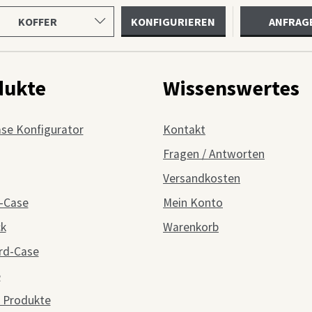
uktkategorie
KONFIGURIEREN
ANFRAG
en
dukte
Wissenswertes
ase Konfigurator
Kontakt
Fragen / Antworten
Versandkosten
-Case
Mein Konto
ck
Warenkorb
rd-Case
e
 Produkte