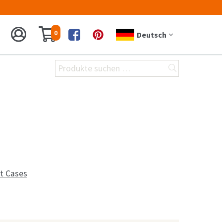
0
Deutsch
Facebook
Printerest
Suchen
nach:
t Cases