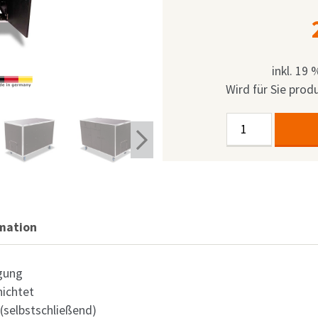
inkl. 19
Wird für Sie produ
Kaffeetheke
Alternative:
Casedesign
1305
Menge
rmation
igung
hichtet
 (selbstschließend)