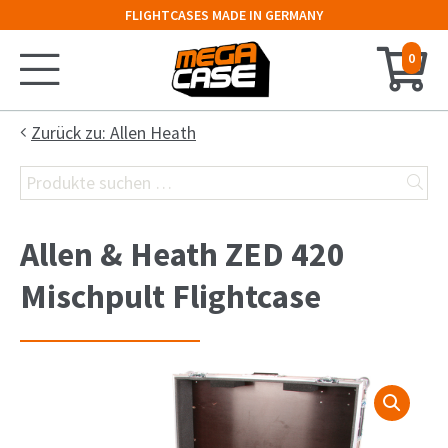
FLIGHTCASES MADE IN GERMANY
0
Startseite
Zurück zu: Allen Heath
Suchen
Konfigurator
nach:
Koffer
Allen & Heath ZED 420
Truhe
Mischpult Flightcase
Hauben-Case
19″-Rack
Keyboard-Case