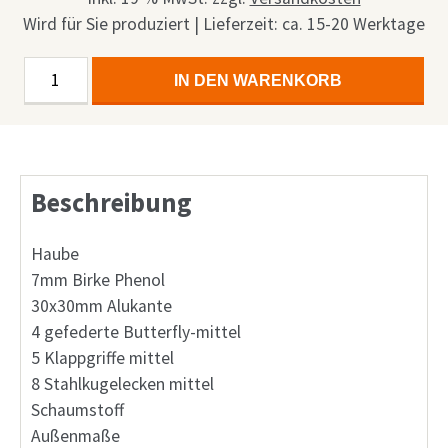
Wird für Sie produziert | Lieferzeit: ca. 15-20 Werktage
Allen
Alternative:
IN DEN WARENKORB
&
Heath
ZED
420
Beschreibung
Mischpult
Flightcase
Menge
Haube
7mm Birke Phenol
30x30mm Alukante
4 gefederte Butterfly-mittel
5 Klappgriffe mittel
8 Stahlkugelecken mittel
Schaumstoff
Außenmaße