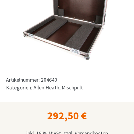
Shop
Anfrage
Mein Konto
Facebook
Deutsch
English
Artikelnummer:
204640
Français
Kategorien:
Allen Heath
,
Mischpult
Nederlands
292,50
€
inkl. 19 % MwSt.
zzgl.
Versandkosten