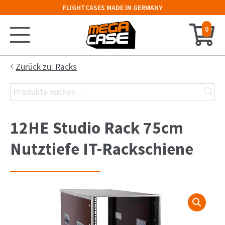
FLIGHTCASES MADE IN GERMANY
0
Startseite
Zurück zu: Racks
Suchen
Konfigurator
nach:
Koffer
12HE Studio Rack 75cm
Truhe
Nutztiefe IT-Rackschiene
Hauben-Case
19″-Rack
Keyboard-Case