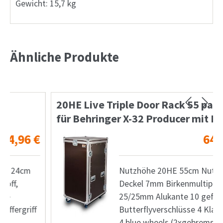
Gewicht: 15,7 kg
Ähnliche Produkte
20HE Live Triple Door Rack 55 passend
für Behringer X-32 Producer mit Rollen
€
641,59
€
Nutzhöhe 20HE 55cm Nutztiefe 3
Deckel 7mm Birkenmultiplex
25/25mm Alukante 10 gefederte
Butterflyverschlüsse 4 Klappgriffe
4 blue wheels (2xgebremst)