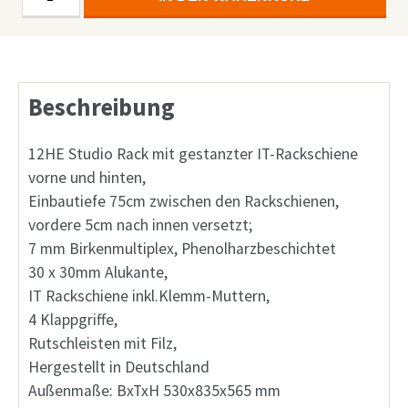
Studio
Rack
75cm
Nutztiefe
Beschreibung
IT-
Rackschiene
Menge
12HE Studio Rack mit gestanzter IT-Rackschiene
vorne und hinten,
Einbautiefe 75cm zwischen den Rackschienen,
vordere 5cm nach innen versetzt;
7 mm Birkenmultiplex, Phenolharzbeschichtet
30 x 30mm Alukante,
IT Rackschiene inkl.Klemm-Muttern,
4 Klappgriffe,
Rutschleisten mit Filz,
Hergestellt in Deutschland
Außenmaße: BxTxH 530x835x565 mm