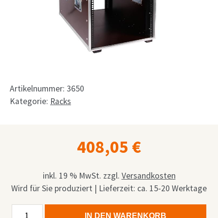
Shop
Anfrage
Mein Konto
Facebook
Artikelnummer:
3650
Deutsch
Kategorie:
Racks
English
408,05
€
Français
Nederlands
inkl. 19 % MwSt.
zzgl.
Versandkosten
Wird für Sie produziert | Lieferzeit: ca. 15-20 Werktage
12HE
Alternative:
IN DEN WARENKORB