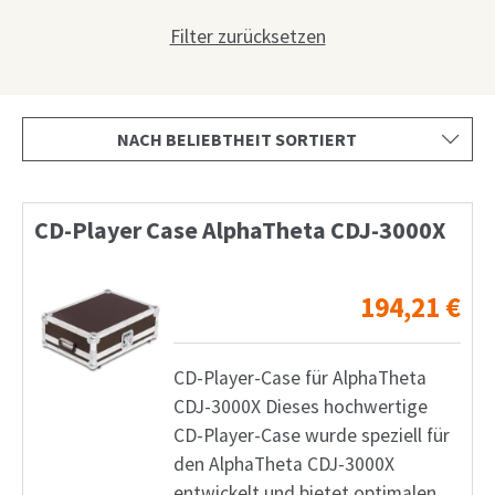
Shop
Filter zurücksetzen
Anfrage
Mein Konto
Facebook
Deutsch
CD-Player Case AlphaTheta CDJ-3000X
English
194,21
€
Français
Nederlands
CD-Player-Case für AlphaTheta
CDJ-3000X Dieses hochwertige
CD-Player-Case wurde speziell für
den AlphaTheta CDJ-3000X
entwickelt und bietet optimalen