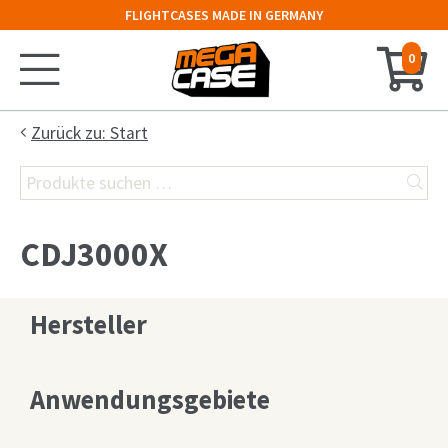
FLIGHTCASES MADE IN GERMANY
0
Startseite
Zurück zu: Start
Suchen
Konfigurator
nach:
Koffer
CDJ3000X
Truhe
Hersteller
Hauben-Case
19″-Rack
Anwendungsgebiete
Keyboard-Case