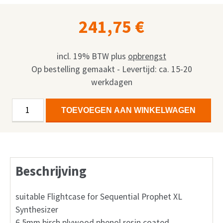
241,75
€
incl. 19% BTW
plus
opbrengst
Op bestelling gemaakt - Levertijd: ca. 15-20
werkdagen
Flightcase
Alternative:
TOEVOEGEN AAN WINKELWAGEN
Sequential
Prophet
XL
aantal
Beschrijving
suitable Flightcase for Sequential Prophet XL
Synthesizer
6.5mm birch plywood phenol resin coated