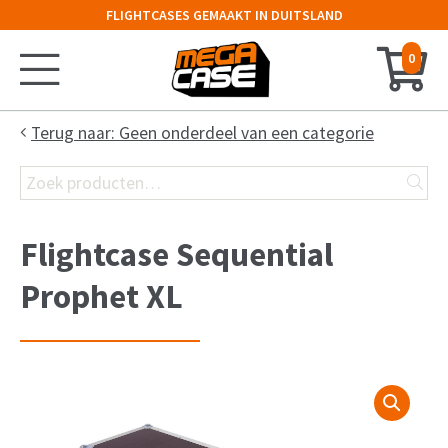
FLIGHTCASES GEMAAKT IN DUITSLAND
0
Home
Terug naar: Geen onderdeel van een categorie
Zoeken
Configurator
naar:
Koffer
Flightcase Sequential
Kist
Prophet XL
Flight Case
19″ Rack
Keyboard Case