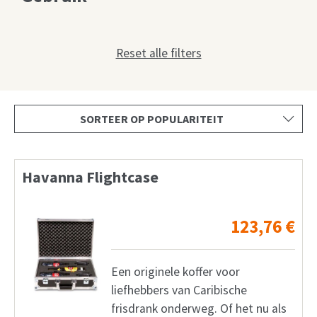
Shop
Maatwerk
Reset alle filters
Mijn rekening
Facebook
Nederlands
Deutsch
Havanna Flightcase
English
123,76
€
Français
Een originele koffer voor
liefhebbers van Caribische
frisdrank onderweg. Of het nu als