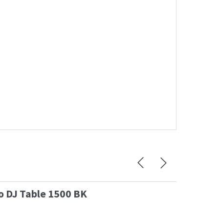
 BK
Studi