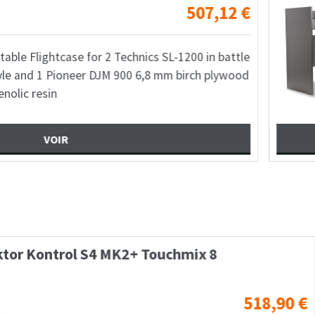
507,12
€
 2 Technics SL-1200 in battle
DJ 
JM 900 6,8 mm birch plywood
and
150
uchmix 8
Mixercase Pioneer D
518,90
€