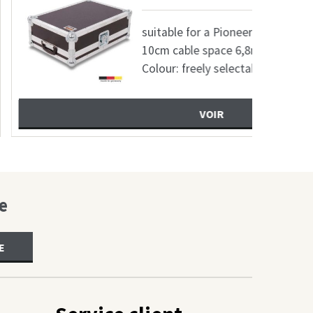
table for a Pioneer DJM 900NXS2 DJ mixer with
m cable space 6,8mm birch plywood coated
our: freely selectable 25
VOIR
e
E