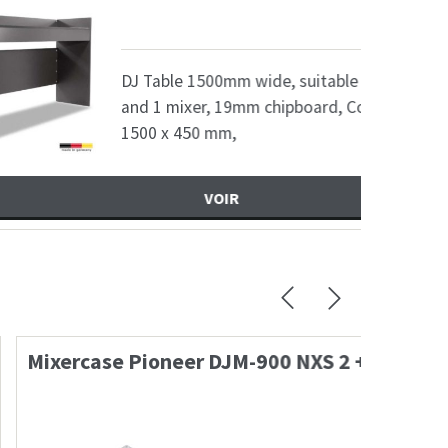
289,82
€
Table 1500mm wide, suitable for 2 Turntables
 1 mixer, 19mm chipboard, Colour: black, size
0 x 450 mm,
VOIR
JM-900 NXS 2 + KK 10cm
Contro
188,73
€