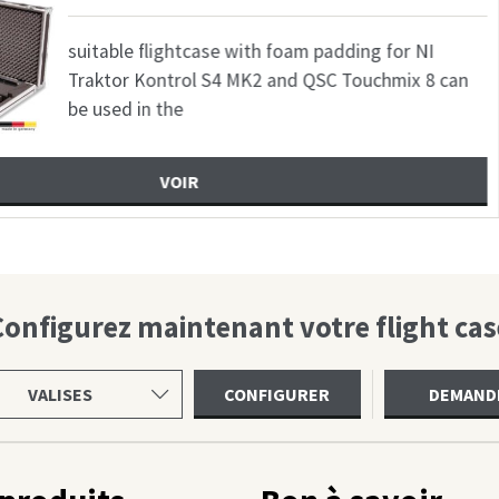
th foam padding for NI
sui
2 and QSC Touchmix 8 can
10c
Col
Configurez maintenant votre flight cas
ir
CONFIGURER
DEMAND
gorie