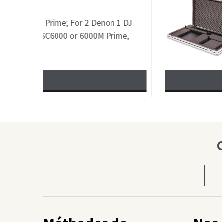
 1 DJ
suitable flightcase wi
ime,
Traktor Kontrol S4 MK
be used in the
VOIR
…
Chois
une
caté