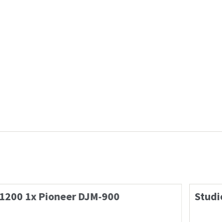
…
er DJM-900
Studio DJ Table 1500