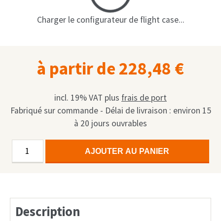
Shop
Charger le configurateur de flight case...
Fait sur mesure
Mon compte
à partir de
228,48
€
Facebook
Français
incl. 19% VAT
plus
frais de port
Fabriqué sur commande - Délai de livraison : environ 15
Deutsch
à 20 jours ouvrables
English
quantité
Alternative:
AJOUTER AU PANIER
de
Nederlands
Standard
Keyboard-
Case
Description