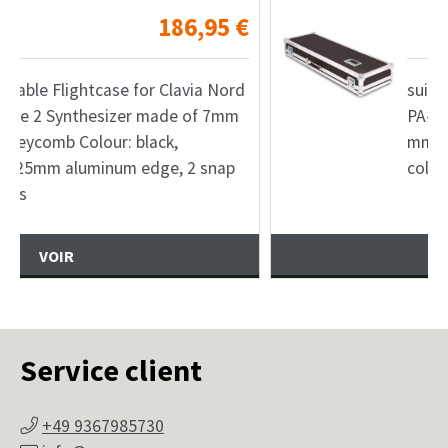
95
€
259,30
 Nord
suitable Flightcase for Korg pro
 7mm
PA-4X76 Entertainer Keyboard, 6,
mm honeycomb plastic plate,
nap
color: black, 30 x 30 mm Aluminiu
VOIR
Service client
+49 9367985730