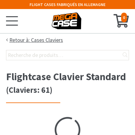
FLIGHT CASES FABRIQUÉS EN ALLEMAGNE
0
Accueil
Retour à: Cases Claviers
Recherche
Configurateur
pour :
Valises
Flightcase Clavier Standard
Malles
(Claviers: 61)
Cloches
Rack 19″
Cases Claviers