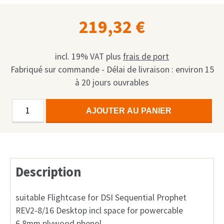
219,32
€
incl. 19% VAT
plus
frais de port
Fabriqué sur commande - Délai de livraison : environ 15
à 20 jours ouvrables
quantité
Alternative:
AJOUTER AU PANIER
de
Case
Sequential
Prophet
Description
REV2-
8
/
suitable Flightcase for DSI Sequential Prophet
-16
REV2-8/16 Desktop incl space for powercable
Desktop
6,8mm plywood phenol