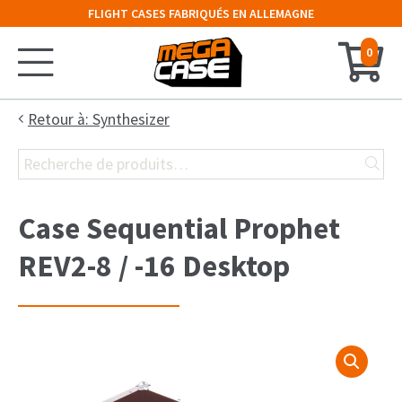
FLIGHT CASES FABRIQUÉS EN ALLEMAGNE
0
Accueil
Retour à: Synthesizer
Recherche
Configurateur
pour :
Valises
Case Sequential Prophet
Malles
REV2-8 / -16 Desktop
Cloches
Rack 19″
Cases Claviers