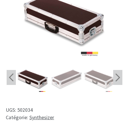
Shop
Fait sur mesure
Mon compte
Facebook
Français
Deutsch
English
Nederlands
UGS:
502034
Catégorie:
Synthesizer