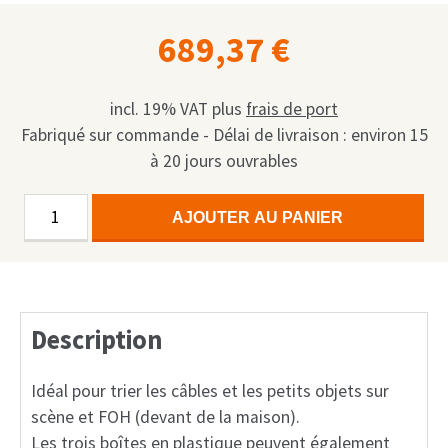
689,37
€
incl. 19% VAT
plus
frais de port
Fabriqué sur commande - Délai de livraison : environ 15
à 20 jours ouvrables
quantité
Alternative:
AJOUTER AU PANIER
de
Accessory
Case
1x3
Description
Boxes
E2
Euronorm
Idéal pour trier les câbles et les petits objets sur
Polyboard
scène et FOH (devant de la maison).
Les trois boîtes en plastique peuvent également