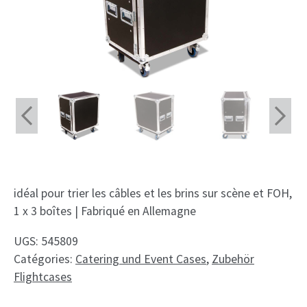
Shop
Fait sur mesure
Mon compte
Facebook
Français
Deutsch
idéal pour trier les câbles et les brins sur scène et FOH,
English
1 x 3 boîtes | Fabriqué en Allemagne
Nederlands
UGS:
545809
Catégories:
Catering und Event Cases
,
Zubehör
Flightcases