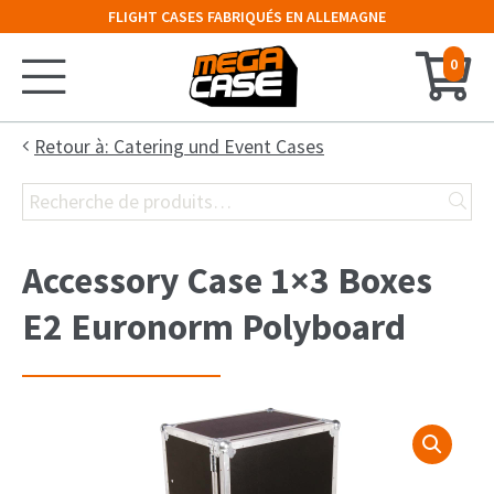
FLIGHT CASES FABRIQUÉS EN ALLEMAGNE
0
Accueil
Retour à: Catering und Event Cases
Recherche
Configurateur
pour :
Valises
Accessory Case 1×3 Boxes
Malles
E2 Euronorm Polyboard
Cloches
Rack 19″
Cases Claviers