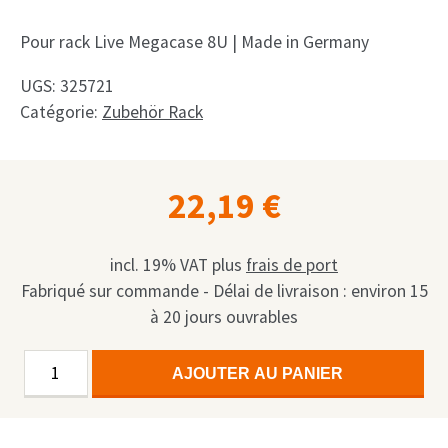
Pour rack Live Megacase 8U | Made in Germany
UGS:
325721
Catégorie:
Zubehör Rack
22,19
€
incl. 19% VAT
plus
frais de port
Fabriqué sur commande - Délai de livraison : environ 15
à 20 jours ouvrables
quantité
Alternative:
AJOUTER AU PANIER
de
8U
Live