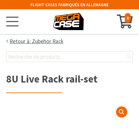
FLIGHT CASES FABRIQUÉS EN ALLEMAGNE
0
Accueil
Retour à: Zubehör Rack
Recherche
Configurateur
pour :
Valises
8U Live Rack rail-set
Malles
Cloches
Rack 19″
Cases Claviers