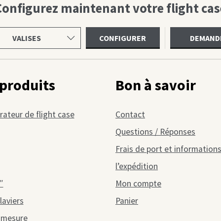
Configurez maintenant votre flight cas
ir
CONFIGURER
DEMAND
gorie
produits
Bon à savoir
rateur de flight case
Contact
Questions / Réponses
Frais de port et informations
l’expédition
″
Mon compte
laviers
Panier
r mesure