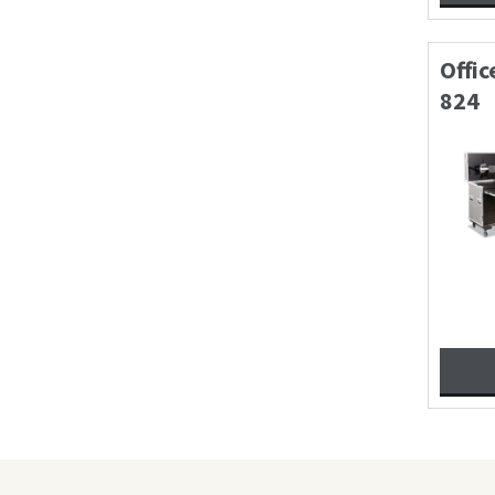
Offic
824