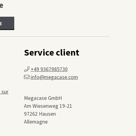
e
E
Service client
+49 9367985730
info@megacase.com
 sur
Megacase GmbH
Am Wiesenweg 19-21
97262 Hausen
Allemagne