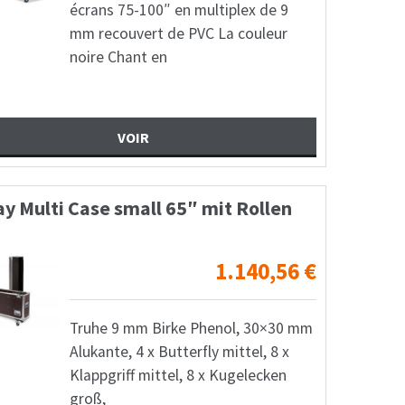
écrans 75-100″ en multiplex de 9
mm recouvert de PVC La couleur
noire Chant en
VOIR
ay Multi Case small 65″ mit Rollen
1.140,56
€
Truhe 9 mm Birke Phenol, 30×30 mm
Alukante, 4 x Butterfly mittel, 8 x
Klappgriff mittel, 8 x Kugelecken
groß,