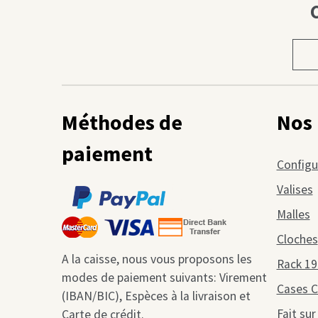
Chois
une
caté
Méthodes de
Nos 
paiement
Configu
Valises
Malles
Cloches
A la caisse, nous vous proposons les
Rack 19
modes de paiement suivants: Virement
Cases C
(IBAN/BIC), Espèces à la livraison et
Fait su
Carte de crédit.