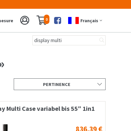
0
 mesure
Français
Facebook
Recherche
pour :
»
ay Multi Case variabel bis 55″ 1in1
836,39
€