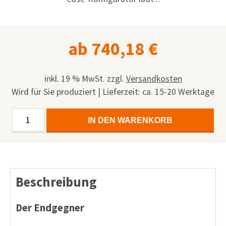
Shop
Anfrage
ab
740,18
€
Mein Konto
Facebook
inkl. 19 % MwSt.
zzgl.
Versandkosten
Wird für Sie produziert | Lieferzeit: ca. 15-20 Werktage
Deutsch
Heavy
Alternative:
IN DEN WARENKORB
English
Trunk
Menge
Français
Nederlands
Beschreibung
Der Endgegner