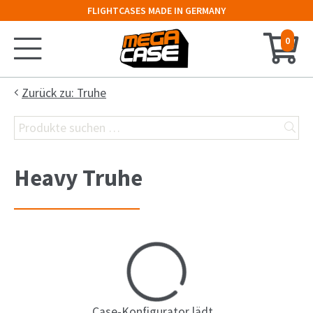
FLIGHTCASES MADE IN GERMANY
0
Startseite
Zurück zu: Truhe
Suchen
Konfigurator
nach:
Koffer
Heavy Truhe
Truhe
Hauben-Case
19″-Rack
Keyboard-Case
Case-Konfigurator lädt...