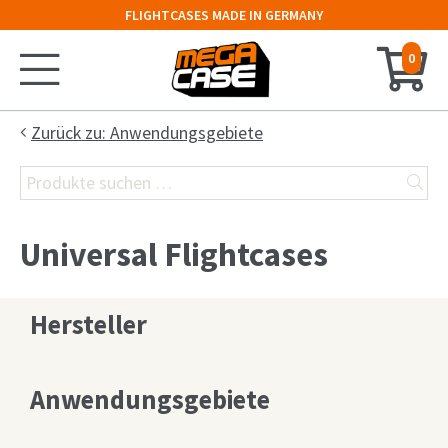
FLIGHTCASES MADE IN GERMANY
0
Startseite
Zurück zu: Anwendungsgebiete
Suchen
Konfigurator
nach:
Koffer
Universal Flightcases
Truhe
Hersteller
Hauben-Case
19″-Rack
Anwendungsgebiete
Keyboard-Case