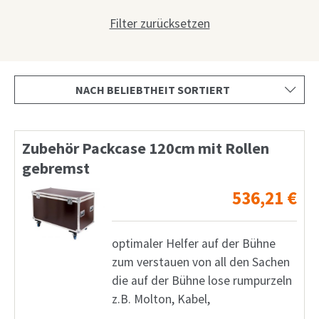
Shop
Filter zurücksetzen
Anfrage
Mein Konto
Facebook
Deutsch
Zubehör Packcase 120cm mit Rollen
gebremst
English
536,21
€
Français
Nederlands
optimaler Helfer auf der Bühne
zum verstauen von all den Sachen
die auf der Bühne lose rumpurzeln
z.B. Molton, Kabel,